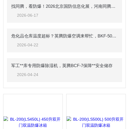
找同腾，看防爆！2026北京国防信息化展，河南同腾与您面对面
2026-06-17
危化品仓库温度超标？英腾防爆空调来帮忙，BKF-50-Ex 强劲制冷，安全可靠
2026-04-22
军工**库专用防爆除湿机，英腾BCF-7保障**安全储存
2026-04-24