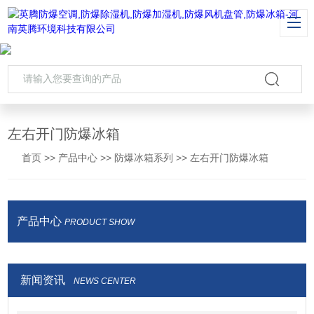
左右开门防爆冰箱
首页
>>
产品中心
>>
防爆冰箱系列
>>
左右开门防爆冰箱
产品中心
PRODUCT SHOW
新闻资讯
NEWS CENTER