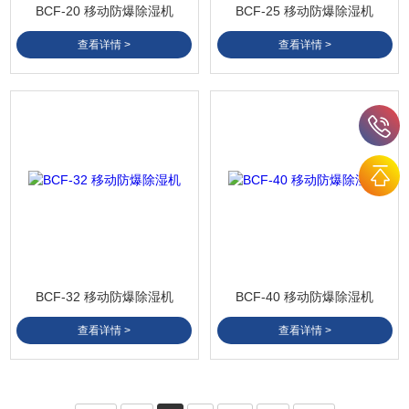
BCF-20 移动防爆除湿机
BCF-25 移动防爆除湿机
查看详情 >
查看详情 >
BCF-32 移动防爆除湿机
BCF-40 移动防爆除湿机
查看详情 >
查看详情 >