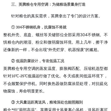
三、英腾粮仓专用空调：为储粮场景量身打造
针对粮仓的真实需求，英腾拿出了专门的设计方案。
① 304不锈钢机身，抗腐蚀不将就
整机外壳、底盘、螺丝等关键部位全部采用304不锈钢。不
惧粮仓内的潮湿、粉尘和微弱腐蚀环境。用上几年，擦干净
还像新的一样，不会出现“外壳烂穿、机器报废”的尴尬。
② 低温防腐设计，专攻低温工况
英腾粮仓专用空调的蒸发温度、膨胀阀匹配、压缩机选型都
针对
做了优化。冬天或夜间低温环境下，
10℃-25℃低温运行
不会频繁保护停机。同时换热器做防腐涂层处理，对抗硫化
物腐蚀，寿命明显更长。
③ 大风量远距离送风，粮堆深处也能照顾到
粮仓*怕“局部高温”。英腾采用大风量离心风机，送风距离可